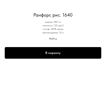
Ранфорс рис. 1640
ширина: 240 см
плотность: 130 гр/м2
состав: 100% хлопок
намотка рулона: 30 м
9600
р.
В корзину