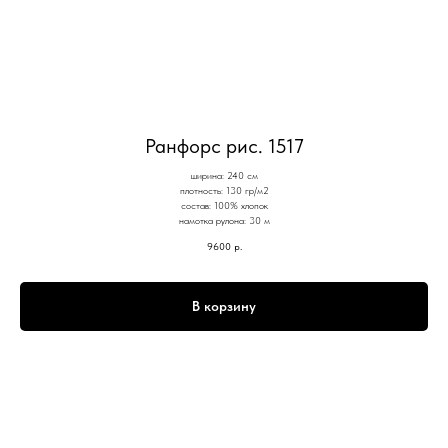
Ранфорс рис. 1517
ширина: 240 см
плотность: 130 гр/м2
состав: 100% хлопок
намотка рулона: 30 м
9600
р.
В корзину