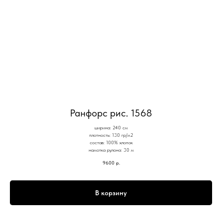
Ранфорс рис. 1568
ширина: 240 см
плотность: 130 гр/м2
состав: 100% хлопок
намотка рулона: 30 м
9600
р.
В корзину