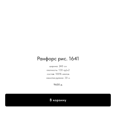
Ранфорс рис. 1641
ширина: 240 см
плотность: 130 гр/м2
состав: 100% хлопок
намотка рулона: 30 м
9600
р.
В корзину