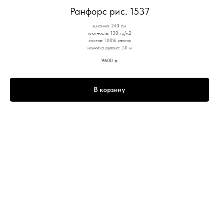
Ранфорс рис. 1537
ширина: 240 см
плотность: 130 гр/м2
состав: 100% хлопок
намотка рулона: 30 м
9600
р.
В корзину