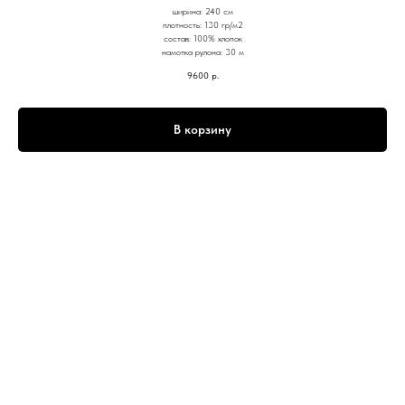
ширина: 240 см
плотность: 130 гр/м2
состав: 100% хлопок
намотка рулона: 30 м
9600
р.
В корзину