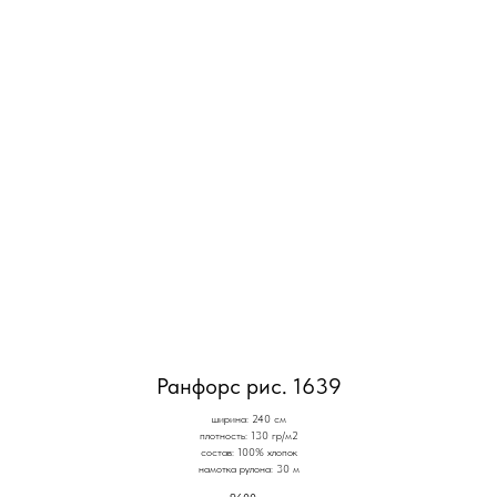
Ранфорс рис. 1639
ширина: 240 см
плотность: 130 гр/м2
состав: 100% хлопок
намотка рулона: 30 м