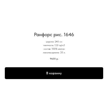
Ранфорс рис. 1646
ширина: 240 см
плотность: 130 гр/м2
состав: 100% хлопок
намотка рулона: 30 м
9600
р.
В корзину