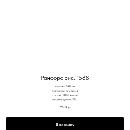
Ранфорс рис. 1588
ширина: 240 см
плотность: 130 гр/м2
состав: 100% хлопок
намотка рулона: 30 м
9600
р.
В корзину