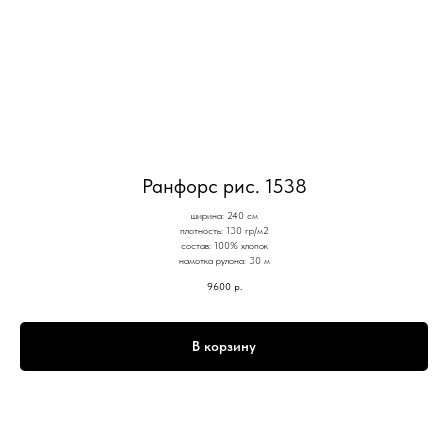
Ранфорс рис. 1538
ширина: 240 см
плотность: 130 гр/м2
состав: 100% хлопок
намотка рулона: 30 м
9600
р.
В корзину