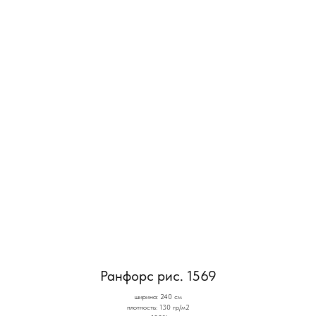
Ранфорс рис. 1569
ширина: 240 см
плотность: 130 гр/м2