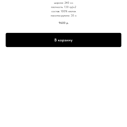
ширина: 240 см
плотность: 130 гр/м2
состав: 100% хлопок
намотка рулона: 30 м
9600
р.
В корзину