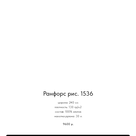
Ранфорс рис. 1536
ширина: 240 см
плотность: 130 гр/м2
состав: 100% хлопок
намотка рулона: 30 м
9600
р.