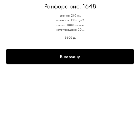
Ранфорс рис. 1648
ширина: 240 см
плотность: 130 гр/м2
состав: 100% хлопок
намотка рулона: 30 м
9600
р.
В корзину