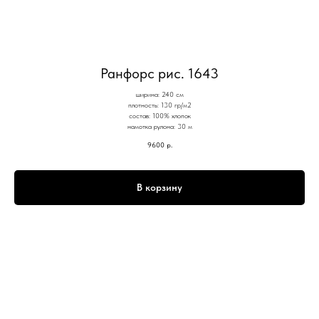
Ранфорс рис. 1643
ширина: 240 см
плотность: 130 гр/м2
состав: 100% хлопок
намотка рулона: 30 м
9600
р.
В корзину