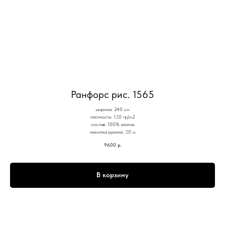
Ранфорс рис. 1565
ширина: 240 см
плотность: 130 гр/м2
состав: 100% хлопок
намотка рулона: 30 м
9600
р.
В корзину