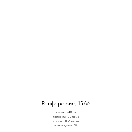
Ранфорс рис. 1566
ширина: 240 см
плотность: 130 гр/м2
состав: 100% хлопок
намотка рулона: 30 м