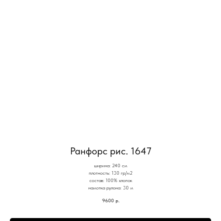
Ранфорс рис. 1647
ширина: 240 см
плотность: 130 гр/м2
состав: 100% хлопок
намотка рулона: 30 м
9600
р.