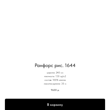
Ранфорс рис. 1644
ширина: 240 см
плотность: 130 гр/м2
состав: 100% хлопок
намотка рулона: 30 м
9600
р.
В корзину