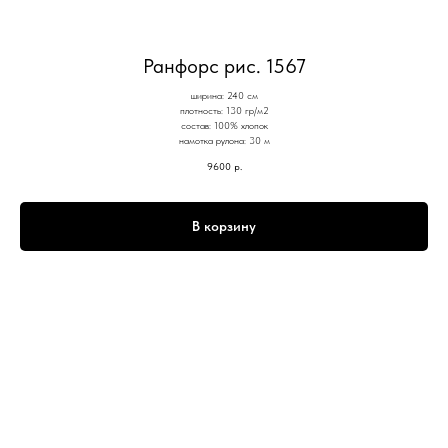
Ранфорс рис. 1567
ширина: 240 см
плотность: 130 гр/м2
состав: 100% хлопок
намотка рулона: 30 м
9600
р.
В корзину