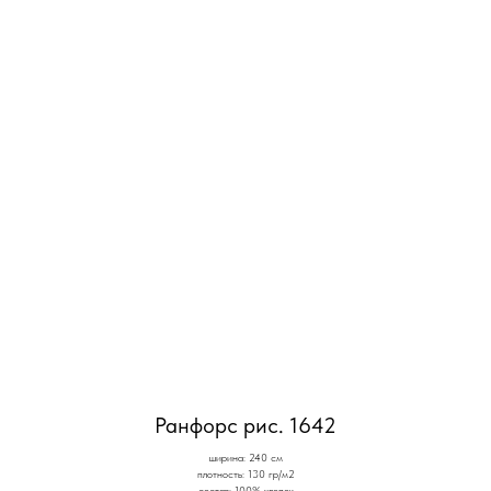
Ранфорс рис. 1642
ширина: 240 см
плотность: 130 гр/м2
состав: 100% хлопок