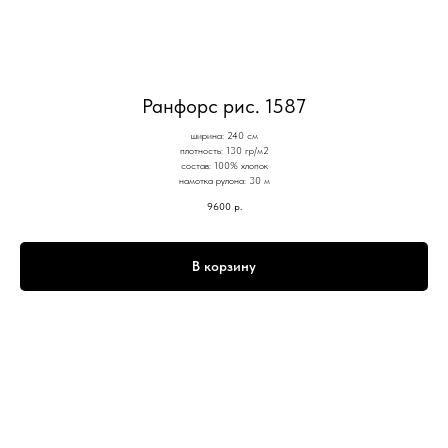
Ранфорс рис. 1587
ширина: 240 см
плотность: 130 гр/м2
состав: 100% хлопок
намотка рулона: 30 м
9600
р.
В корзину