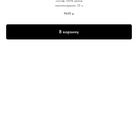
состав: 100% хлопок
намотка рулона: 30 м
9600
р.
В корзину